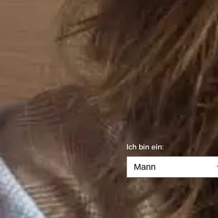
Ich bin ein: