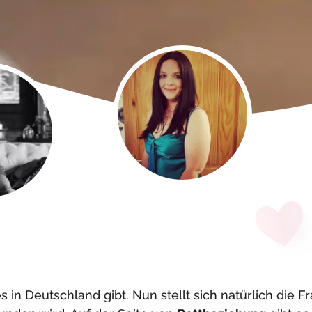
n Deutschland gibt. Nun stellt sich natürlich die Fr