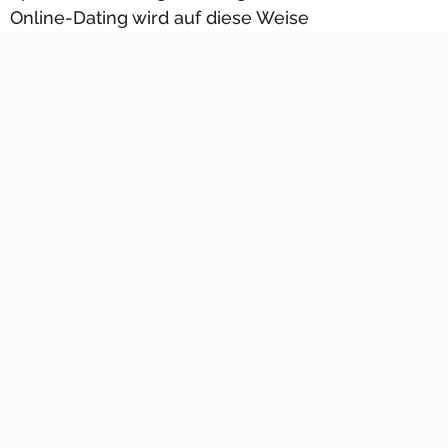
Online-Dating wird auf diese Weise
möglicherweise ein wenig routinierter, bleibt aber
mindestens genauso spannend und
abwechslungsreich.